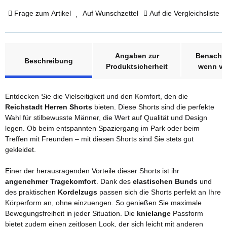
Frage zum Artikel
Auf Wunschzettel
Auf die Vergleichsliste
weitere Registerkarten anzeigen
Angaben zur
Benachri
Beschreibung
Produktsicherheit
wenn ve
Entdecken Sie die Vielseitigkeit und den Komfort, den die
Reichstadt Herren Shorts
bieten. Diese Shorts sind die perfekte
Wahl für stilbewusste Männer, die Wert auf Qualität und Design
legen. Ob beim entspannten Spaziergang im Park oder beim
Treffen mit Freunden – mit diesen Shorts sind Sie stets gut
gekleidet.
Einer der herausragenden Vorteile dieser Shorts ist ihr
angenehmer Tragekomfort
. Dank des
elastischen Bunds
und
des praktischen
Kordelzugs
passen sich die Shorts perfekt an Ihre
Körperform an, ohne einzuengen. So genießen Sie maximale
Bewegungsfreiheit in jeder Situation. Die
knielange
Passform
bietet zudem einen zeitlosen Look, der sich leicht mit anderen