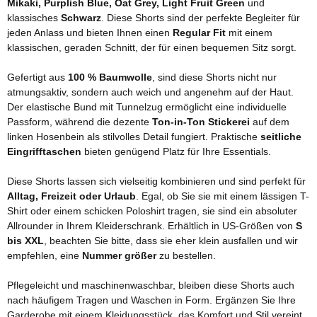
Mikaki, Purplish Blue, Oat Grey, Light Fruit Green
und
klassisches
Schwarz
. Diese Shorts sind der perfekte Begleiter für
jeden Anlass und bieten Ihnen einen
Regular Fit
mit einem
klassischen, geraden Schnitt, der für einen bequemen Sitz sorgt.
Gefertigt aus
100 % Baumwolle
, sind diese Shorts nicht nur
atmungsaktiv, sondern auch weich und angenehm auf der Haut.
Der elastische Bund mit Tunnelzug ermöglicht eine individuelle
Passform, während die dezente
Ton-in-Ton Stickerei
auf dem
linken Hosenbein als stilvolles Detail fungiert. Praktische
seitliche
Eingrifftaschen
bieten genügend Platz für Ihre Essentials.
Diese Shorts lassen sich vielseitig kombinieren und sind perfekt für
Alltag, Freizeit oder Urlaub
. Egal, ob Sie sie mit einem lässigen T-
Shirt oder einem schicken Poloshirt tragen, sie sind ein absoluter
Allrounder in Ihrem Kleiderschrank. Erhältlich in US-Größen von
S
bis XXL
, beachten Sie bitte, dass sie eher klein ausfallen und wir
empfehlen, eine
Nummer größer
zu bestellen.
Pflegeleicht und maschinenwaschbar, bleiben diese Shorts auch
nach häufigem Tragen und Waschen in Form. Ergänzen Sie Ihre
Garderobe mit einem Kleidungsstück, das Komfort und Stil vereint.