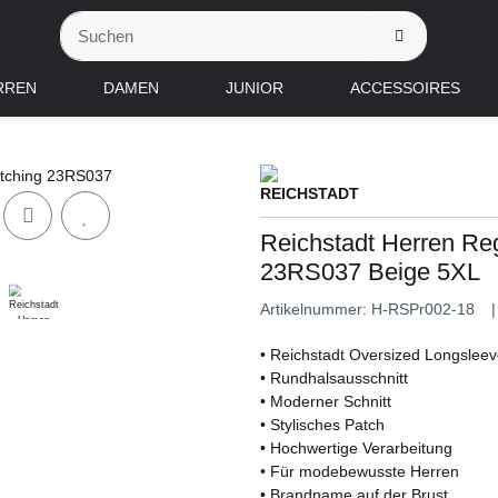
RREN
DAMEN
JUNIOR
ACCESSOIRES
Reichstadt Herren Reg
23RS037 Beige 5XL
Artikelnummer:
H-RSPr002-18
• Reichstadt Oversized Longslee
• Rundhalsausschnitt
• Moderner Schnitt
• Stylisches Patch
• Hochwertige Verarbeitung
• Für modebewusste Herren
• Brandname auf der Brust