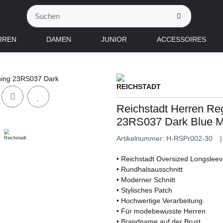
RREN
DAMEN
JUNIOR
ACCESSOIRES
Reichstadt Herren Reg
23RS037 Dark Blue 
Artikelnummer:
H-RSPr002-30
• Reichstadt Oversized Longslee
• Rundhalsausschnitt
• Moderner Schnitt
• Stylisches Patch
• Hochwertige Verarbeitung
• Für modebewusste Herren
• Brandname auf der Brust