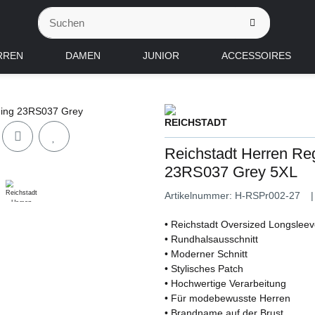
RREN
DAMEN
JUNIOR
ACCESSOIRES
Reichstadt Herren Reg
23RS037 Grey 5XL
Artikelnummer:
H-RSPr002-27
• Reichstadt Oversized Longslee
• Rundhalsausschnitt
• Moderner Schnitt
• Stylisches Patch
• Hochwertige Verarbeitung
• Für modebewusste Herren
• Brandname auf der Brust