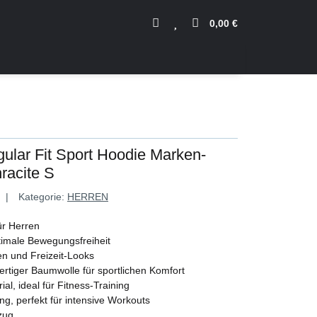
0,00 €
ular Fit Sport Hoodie Marken-
racite S
Kategorie:
HERREN
ür Herren
timale Bewegungsfreiheit
äten und Freizeit-Looks
rtiger Baumwolle für sportlichen Komfort
al, ideal für Fitness-Training
ng, perfekt für intensive Workouts
lzug