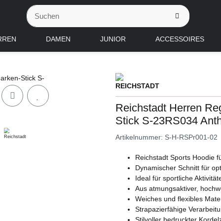
RREN
DAMEN
JUNIOR
ACCESSOIRES
Reichstadt Herren Reg
Stick S-23RS034 Anth
Artikelnummer:
S-H-RSPr001-02
Reichstadt Sports Hoodie f
Dynamischer Schnitt für op
Ideal für sportliche Aktivit
Aus atmungsaktiver, hochwe
Weiches und flexibles Materi
Strapazierfähige Verarbeitu
Stilvoller bedruckter Korde