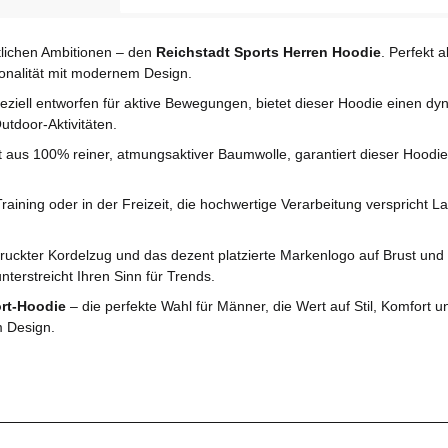
rtlichen Ambitionen – den
Reichstadt Sports Herren Hoodie
. Perfekt 
ionalität mit modernem Design.
peziell entworfen für aktive Bewegungen, bietet dieser Hoodie einen d
utdoor-Aktivitäten.
gt aus 100% reiner, atmungsaktiver Baumwolle, garantiert dieser Hood
raining oder in der Freizeit, die hochwertige Verarbeitung verspricht L
druckter Kordelzug und das dezent platzierte Markenlogo auf Brust und
erstreicht Ihren Sinn für Trends.
ort-Hoodie
– die perfekte Wahl für Männer, die Wert auf Stil, Komfort un
m Design.