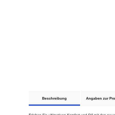
weitere Registerkarten anzeigen
Beschreibung
Angaben zur Pro
Erleben Sie ultimativen Komfort und Stil mit den neu