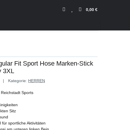
0,00 €
ular Fit Sport Hose Marken-Stick
y 3XL
Kategorie:
HERREN
n Reichstadt Sports
inigkeiten
kten Sitz
nbund
ür sportliche Aktivitäten
erei am unteren linken Bein