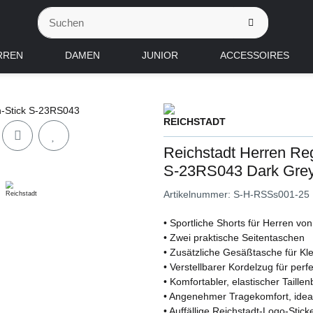
RREN
DAMEN
JUNIOR
ACCESSOIRES
Reichstadt Herren Reg
S-23RS043 Dark Gre
Artikelnummer:
S-H-RSSs001-25
• Sportliche Shorts für Herren vo
• Zwei praktische Seitentaschen
• Zusätzliche Gesäßtasche für Kle
• Verstellbarer Kordelzug für perfe
• Komfortabler, elastischer Taille
• Angenehmer Tragekomfort, ideal f
• Auffällige Reichstadt-Logo-Stick