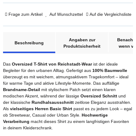
Frage zum Artikel
Auf Wunschzettel
Auf die Vergleichsliste
weitere Registerkarten anzeigen
Angaben zur
Benachri
Beschreibung
Produktsicherheit
wenn ve
Das
Oversized T-Shirt von Reichstadt-Wear
ist der ideale
Begleiter für den urbanen Alltag. Gefertigt aus
100% Baumwolle
überzeugt es mit weichem, atmungsaktivem Tragekomfort – ideal
für warme Tage und aktive Lifestyle-Momente. Das auffällige
Brandname-Detail
mit stylischem Patch setzt einen klaren
modischen Akzent, während der lässige
Oversized Schnitt
und
der klassische
Rundhalsausschnitt
zeitlose Eleganz ausstrahlen.
Als
vielseitiges Herren Basic Shirt
passt es zu jedem Look – egal
ob Streetwear, Casual oder Urban Style.
Hochwertige
Verarbeitung
macht dieses Shirt zu einem langfristigen Favoriten
in deinem Kleiderschrank.