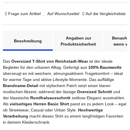
Frage zum Artikel
Auf Wunschzettel
Auf die Vergleichsliste
weitere Registerkarten anzeigen
Angaben zur
Benachri
Beschreibung
Produktsicherheit
wenn ve
Das
Oversized T-Shirt von Reichstadt-Wear
ist der ideale
Begleiter für den urbanen Alltag. Gefertigt aus
100% Baumwolle
überzeugt es mit weichem, atmungsaktivem Tragekomfort – ideal
für warme Tage und aktive Lifestyle-Momente. Das auffällige
Brandname-Detail
mit stylischem Patch setzt einen klaren
modischen Akzent, während der lässige
Oversized Schnitt
und
der klassische
Rundhalsausschnitt
zeitlose Eleganz ausstrahlen.
Als
vielseitiges Herren Basic Shirt
passt es zu jedem Look – egal
ob Streetwear, Casual oder Urban Style.
Hochwertige
Verarbeitung
macht dieses Shirt zu einem langfristigen Favoriten
in deinem Kleiderschrank.