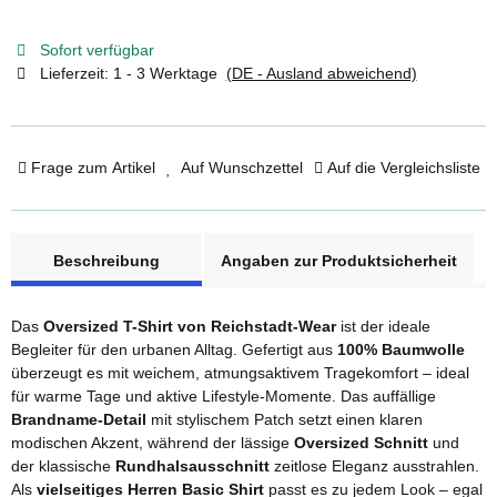
Sofort verfügbar
Lieferzeit:
1 - 3 Werktage
(DE - Ausland abweichend)
Frage zum Artikel
Auf Wunschzettel
Auf die Vergleichsliste
weitere Registerkarten anzeigen
Beschreibung
Angaben zur Produktsicherheit
Das
Oversized T-Shirt von Reichstadt-Wear
ist der ideale
Begleiter für den urbanen Alltag. Gefertigt aus
100% Baumwolle
überzeugt es mit weichem, atmungsaktivem Tragekomfort – ideal
für warme Tage und aktive Lifestyle-Momente. Das auffällige
Brandname-Detail
mit stylischem Patch setzt einen klaren
modischen Akzent, während der lässige
Oversized Schnitt
und
der klassische
Rundhalsausschnitt
zeitlose Eleganz ausstrahlen.
Als
vielseitiges Herren Basic Shirt
passt es zu jedem Look – egal