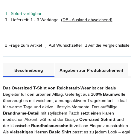
Sofort verfügbar
Lieferzeit:
1 - 3 Werktage
(DE - Ausland abweichend)
Frage zum Artikel
Auf Wunschzettel
Auf die Vergleichsliste
weitere Registerkarten anzeigen
Beschreibung
Angaben zur Produktsicherheit
Das
Oversized T-Shirt von Reichstadt-Wear
ist der ideale
Begleiter für den urbanen Alltag. Gefertigt aus
100% Baumwolle
überzeugt es mit weichem, atmungsaktivem Tragekomfort – ideal
für warme Tage und aktive Lifestyle-Momente. Das auffällige
Brandname-Detail
mit stylischem Patch setzt einen klaren
modischen Akzent, während der lässige
Oversized Schnitt
und
der klassische
Rundhalsausschnitt
zeitlose Eleganz ausstrahlen.
Als
vielseitiges Herren Basic Shirt
passt es zu jedem Look – egal