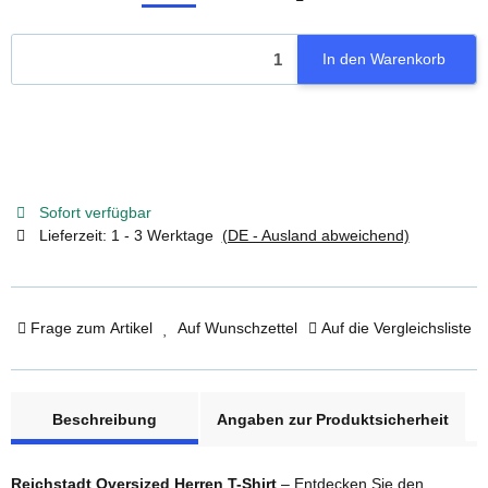
S
M
L
XL
XXL
In den Warenkorb
Sofort verfügbar
Lieferzeit:
1 - 3 Werktage
(DE - Ausland abweichend)
Frage zum Artikel
Auf Wunschzettel
Auf die Vergleichsliste
weitere Registerkarten anzeigen
Beschreibung
Angaben zur Produktsicherheit
Reichstadt Oversized Herren T-Shirt
– Entdecken Sie den