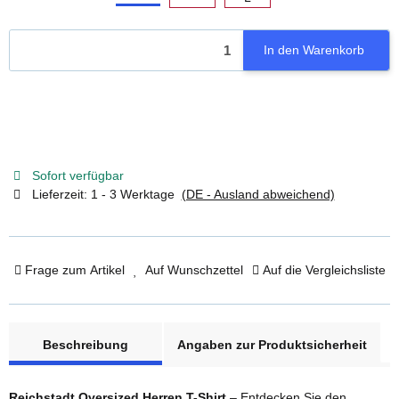
S
M
L
XL
XXL
In den Warenkorb
Sofort verfügbar
Lieferzeit:
1 - 3 Werktage
(DE - Ausland abweichend)
Frage zum Artikel
Auf Wunschzettel
Auf die Vergleichsliste
weitere Registerkarten anzeigen
Beschreibung
Angaben zur Produktsicherheit
Reichstadt Oversized Herren T-Shirt
– Entdecken Sie den