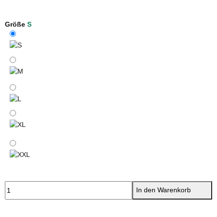
Yellow
Größe
S
S
M
L
XL
XXL
In den Warenkorb