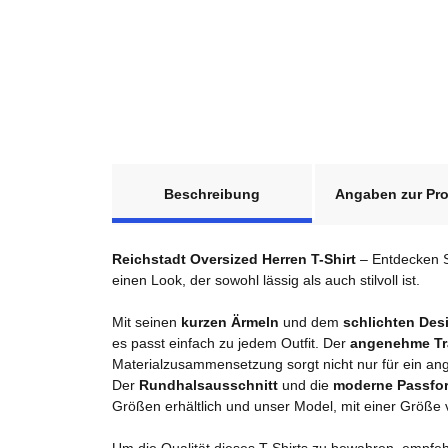
weitere Registerkarten anzeigen
Beschreibung
Angaben zur Pro
Reichstadt Oversized Herren T-Shirt
– Entdecken Si
einen Look, der sowohl lässig als auch stilvoll ist.
Mit seinen
kurzen Ärmeln
und dem
schlichten Des
es passt einfach zu jedem Outfit. Der
angenehme Tr
Materialzusammensetzung sorgt nicht nur für ein an
Der
Rundhalsausschnitt
und die
moderne Passfo
Größen erhältlich und unser Model, mit einer Größe
Um die Qualität dieses T-Shirts zu bewahren, empfe