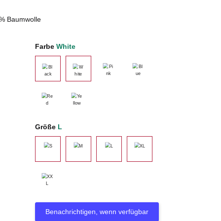
0% Baumwolle
Farbe
White
Pink
Blue
Black
White
Red
Yellow
Größe
L
S
M
L
XL
XXL
Benachrichtigen, wenn verfügbar