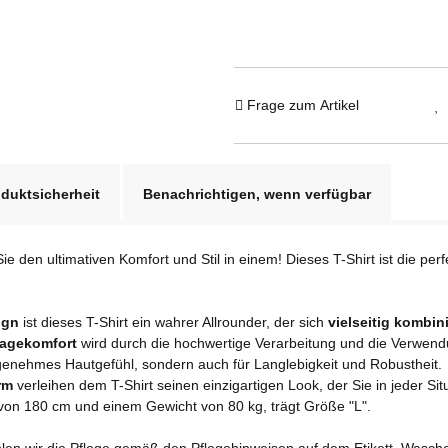
Frage zum Artikel
duktsicherheit
Benachrichtigen, wenn verfügbar
e den ultimativen Komfort und Stil in einem! Dieses T-Shirt ist die pe
ign
ist dieses T-Shirt ein wahrer Allrounder, der sich
vielseitig kombin
agekomfort
wird durch die hochwertige Verarbeitung und die Verwen
genehmes Hautgefühl, sondern auch für Langlebigkeit und Robustheit.
rm
verleihen dem T-Shirt seinen einzigartigen Look, der Sie in jeder Sit
 von 180 cm und einem Gewicht von 80 kg, trägt Größe "L".
hlen wir die Pflege gemäß den Pflegehinweisen auf dem Etikett. Wasch