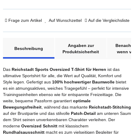
Frage zum Artikel
Auf Wunschzettel
Auf die Vergleichsliste
weitere Registerkarten anzeigen
Angaben zur
Benachri
Beschreibung
Produktsicherheit
wenn ve
Das
Reichstadt Sports Oversized T-Shirt für Herren
ist das
ultimative Sportshirt für alle, die Wert auf Qualität, Komfort und
Style legen. Gefertigt aus
100% hochwertiger Baumwolle
bietet
es ein atmungsaktives, weiches Tragegefühl – perfekt für intensive
Trainingseinheiten ebenso wie für entspannte Freizeittage. Die
weite, bequeme Passform garantiert
optimale
Bewegungsfreiheit
, während das markante
Reichstadt-Stitching
auf der Brustpartie und das stilvolle
Patch-Detail
am unteren Saum
dem Shirt seinen unverkennbaren Charakter verleihen. Der
moderne
Oversized Schnitt
mit klassischem
Rundhalsausschnitt
macht es zum vielseitigen Begleiter für