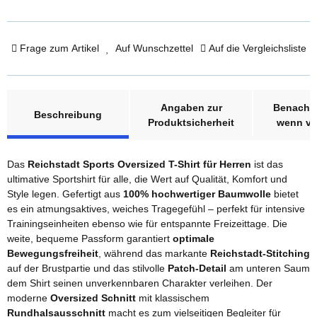
Frage zum Artikel
Auf Wunschzettel
Auf die Vergleichsliste
weitere Registerkarten anzeigen
Angaben zur
Benachri
Beschreibung
Produktsicherheit
wenn ve
Das
Reichstadt Sports Oversized T-Shirt für Herren
ist das
ultimative Sportshirt für alle, die Wert auf Qualität, Komfort und
Style legen. Gefertigt aus
100% hochwertiger Baumwolle
bietet
es ein atmungsaktives, weiches Tragegefühl – perfekt für intensive
Trainingseinheiten ebenso wie für entspannte Freizeittage. Die
weite, bequeme Passform garantiert
optimale
Bewegungsfreiheit
, während das markante
Reichstadt-Stitching
auf der Brustpartie und das stilvolle
Patch-Detail
am unteren Saum
dem Shirt seinen unverkennbaren Charakter verleihen. Der
moderne
Oversized Schnitt
mit klassischem
Rundhalsausschnitt
macht es zum vielseitigen Begleiter für