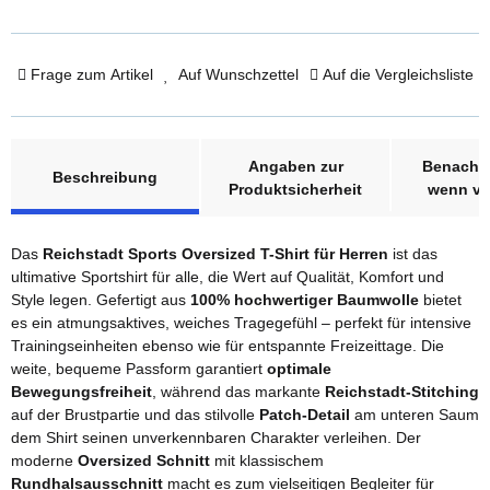
Frage zum Artikel
Auf Wunschzettel
Auf die Vergleichsliste
weitere Registerkarten anzeigen
Angaben zur
Benachri
Beschreibung
Produktsicherheit
wenn ve
Das
Reichstadt Sports Oversized T-Shirt für Herren
ist das
ultimative Sportshirt für alle, die Wert auf Qualität, Komfort und
Style legen. Gefertigt aus
100% hochwertiger Baumwolle
bietet
es ein atmungsaktives, weiches Tragegefühl – perfekt für intensive
Trainingseinheiten ebenso wie für entspannte Freizeittage. Die
weite, bequeme Passform garantiert
optimale
Bewegungsfreiheit
, während das markante
Reichstadt-Stitching
auf der Brustpartie und das stilvolle
Patch-Detail
am unteren Saum
dem Shirt seinen unverkennbaren Charakter verleihen. Der
moderne
Oversized Schnitt
mit klassischem
Rundhalsausschnitt
macht es zum vielseitigen Begleiter für