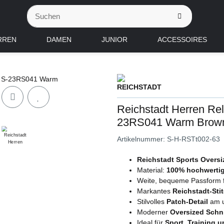
RREN
DAMEN
JUNIOR
ACCESSOIRES
Reichstadt Herren Rel
23RS041 Warm Brow
Artikelnummer:
S-H-RSTt002-63
Reichstadt Sports Oversi
Material:
100% hochwerti
Weite, bequeme Passform 
Markantes
Reichstadt-Sti
Stilvolles
Patch-Detail
am u
Moderner
Oversized Schni
Ideal für
Sport, Training u