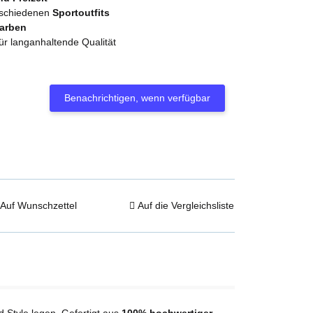
erschiedenen
Sportoutfits
Farben
ür langanhaltende Qualität
Benachrichtigen, wenn verfügbar
Auf Wunschzettel
Auf die Vergleichsliste
nd Style legen. Gefertigt aus
100% hochwertiger