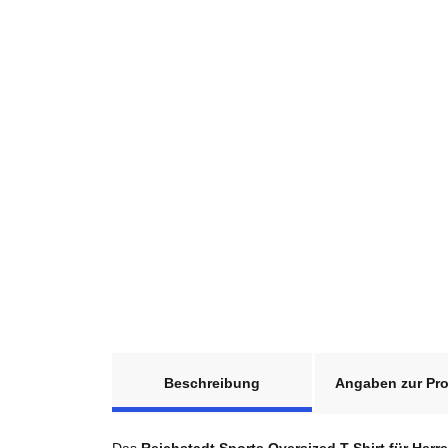
weitere Registerkarten anzeigen
Beschreibung
Angaben zur Pro
Das
Reichstadt Sports Oversized T-Shirt für Herr