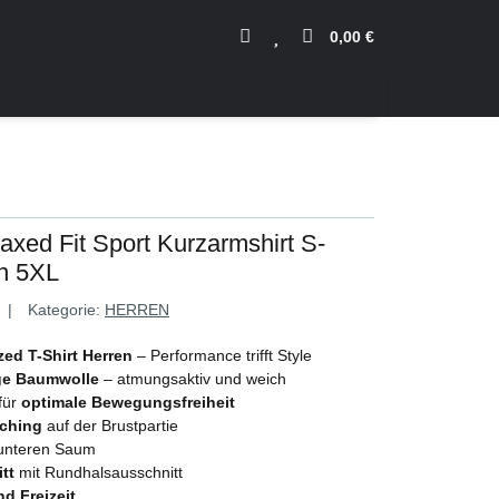
0,00 €
axed Fit Sport Kurzarmshirt S-
n 5XL
Kategorie:
HERREN
zed T-Shirt Herren
– Performance trifft Style
ge Baumwolle
– atmungsaktiv und weich
für
optimale Bewegungsfreiheit
tching
auf der Brustpartie
nteren Saum
tt
mit Rundhalsausschnitt
nd Freizeit