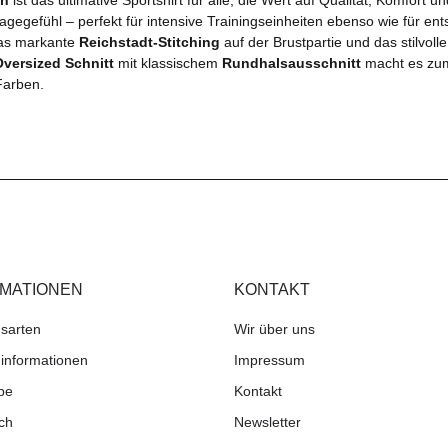
agegefühl – perfekt für intensive Trainingseinheiten ebenso wie für e
as markante
Reichstadt-Stitching
auf der Brustpartie und das stilvoll
Oversized Schnitt
mit klassischem
Rundhalsausschnitt
macht es zum 
 Farben.
RMATIONEN
KONTAKT
sarten
Wir über uns
informationen
Impressum
be
Kontakt
ch
Newsletter