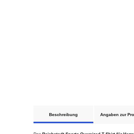
weitere Registerkarten anzeigen
Beschreibung
Angaben zur Pro
Das
Reichstadt Sports Oversized T-Shirt für Herr