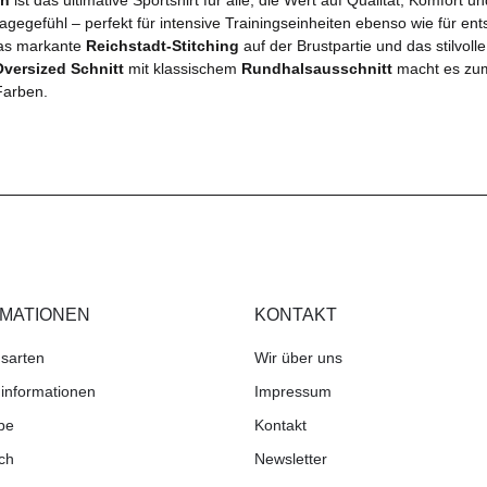
agegefühl – perfekt für intensive Trainingseinheiten ebenso wie für e
as markante
Reichstadt-Stitching
auf der Brustpartie und das stilvoll
Oversized Schnitt
mit klassischem
Rundhalsausschnitt
macht es zum 
 Farben.
RMATIONEN
KONTAKT
sarten
Wir über uns
informationen
Impressum
be
Kontakt
ch
Newsletter