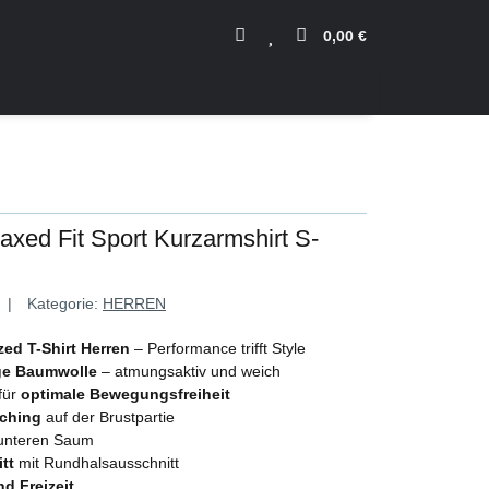
0,00 €
axed Fit Sport Kurzarmshirt S-
Kategorie:
HERREN
zed T-Shirt Herren
– Performance trifft Style
ge Baumwolle
– atmungsaktiv und weich
für
optimale Bewegungsfreiheit
tching
auf der Brustpartie
nteren Saum
tt
mit Rundhalsausschnitt
nd Freizeit