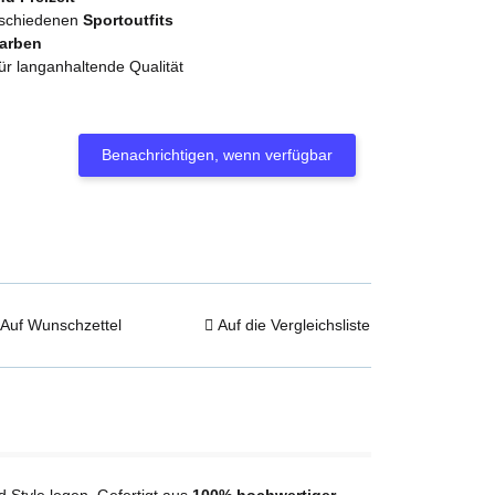
erschiedenen
Sportoutfits
Farben
ür langanhaltende Qualität
Benachrichtigen, wenn verfügbar
Auf Wunschzettel
Auf die Vergleichsliste
nd Style legen. Gefertigt aus
100% hochwertiger