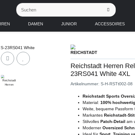
RREN
DAMEN
JUNIOR
ACCESSOIRES
Reichstadt Herren Rel
23RS041 White 4XL
Artikelnummer:
S-H-RSTt002-08
Reichstadt Sports Oversi
Material:
100% hochwerti
Weite, bequeme Passform 
Markantes
Reichstadt-Sti
Stilvolles
Patch-Detail
am u
Moderner
Oversized Schni
Ideal für
Sport, Training u