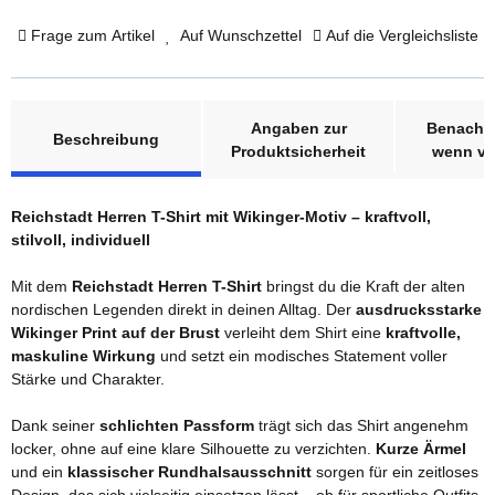
Frage zum Artikel
Auf Wunschzettel
Auf die Vergleichsliste
weitere Registerkarten anzeigen
Angaben zur
Benachri
Beschreibung
Produktsicherheit
wenn ve
Reichstadt Herren T-Shirt mit Wikinger-Motiv – kraftvoll,
stilvoll, individuell
Mit dem
Reichstadt Herren T-Shirt
bringst du die Kraft der alten
nordischen Legenden direkt in deinen Alltag. Der
ausdrucksstarke
Wikinger Print auf der Brust
verleiht dem Shirt eine
kraftvolle,
maskuline Wirkung
und setzt ein modisches Statement voller
Stärke und Charakter.
Dank seiner
schlichten Passform
trägt sich das Shirt angenehm
locker, ohne auf eine klare Silhouette zu verzichten.
Kurze Ärmel
und ein
klassischer Rundhalsausschnitt
sorgen für ein zeitloses
Design, das sich vielseitig einsetzen lässt – ob für sportliche Outfits,