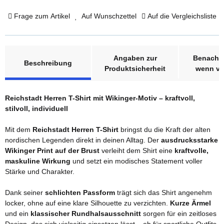
Frage zum Artikel
Auf Wunschzettel
Auf die Vergleichsliste
weitere Registerkarten anzeigen
Angaben zur
Benachri
Beschreibung
Produktsicherheit
wenn ve
Reichstadt Herren T-Shirt mit Wikinger-Motiv – kraftvoll,
stilvoll, individuell
Mit dem
Reichstadt Herren T-Shirt
bringst du die Kraft der alten
nordischen Legenden direkt in deinen Alltag. Der
ausdrucksstarke
Wikinger Print auf der Brust
verleiht dem Shirt eine
kraftvolle,
maskuline Wirkung
und setzt ein modisches Statement voller
Stärke und Charakter.
Dank seiner
schlichten Passform
trägt sich das Shirt angenehm
locker, ohne auf eine klare Silhouette zu verzichten.
Kurze Ärmel
und ein
klassischer Rundhalsausschnitt
sorgen für ein zeitloses
Design, das sich vielseitig einsetzen lässt – ob für sportliche Outfits,