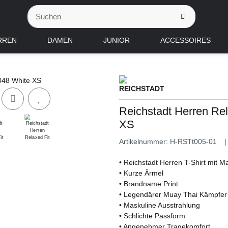
RREN
DAMEN
JUNIOR
ACCESSOIRES
Reichstadt Herren Re
XS
Artikelnummer:
H-RSTt005-01
• Reichstadt Herren T-Shirt mit Mar
• Kurze Ärmel
• Brandname Print
• Legendärer Muay Thai Kämpfer P
• Maskuline Ausstrahlung
• Schlichte Passform
• Angenehmer Tragekomfort