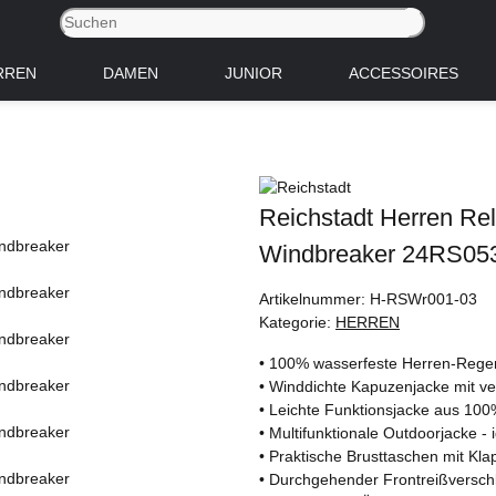
RREN
DAMEN
JUNIOR
ACCESSOIRES
Reichstadt Herren Re
Windbreaker 24RS053
Artikelnummer:
H-RSWr001-03
Kategorie:
HERREN
• 100% wasserfeste Herren-Regen
• Winddichte Kapuzenjacke mit ve
• Leichte Funktionsjacke aus 10
• Multifunktionale Outdoorjacke - 
• Praktische Brusttaschen mit Kla
• Durchgehender Frontreißversch