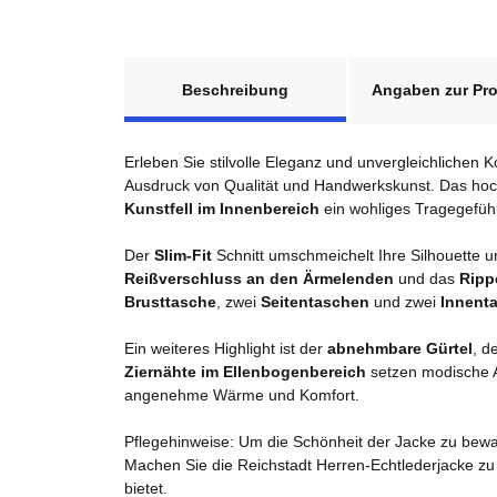
weitere Registerkarten anzeigen
Beschreibung
Angaben zur Pro
Erleben Sie stilvolle Eleganz und unvergleichlichen 
Ausdruck von Qualität und Handwerkskunst. Das ho
Kunstfell im Innenbereich
ein wohliges Tragegefühl
Der
Slim-Fit
Schnitt umschmeichelt Ihre Silhouette un
Reißverschluss an den Ärmelenden
und das
Ripp
Brusttasche
, zwei
Seitentaschen
und zwei
Innent
Ein weiteres Highlight ist der
abnehmbare Gürtel
, d
Ziernähte im Ellenbogenbereich
setzen modische A
angenehme Wärme und Komfort.
Pflegehinweise: Um die Schönheit der Jacke zu bewah
Machen Sie die Reichstadt Herren-Echtlederjacke zu
bietet.