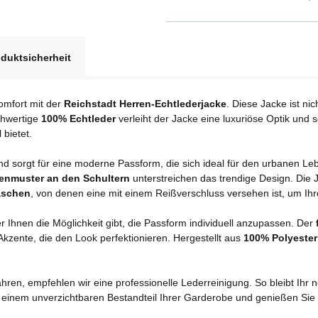
duktsicherheit
Komfort mit der
Reichstadt Herren-Echtlederjacke
. Diese Jacke ist ni
chwertige
100% Echtleder
verleiht der Jacke eine luxuriöse Optik und 
 bietet.
d sorgt für eine moderne Passform, die sich ideal für den urbanen Lebe
enmuster an den Schultern
unterstreichen das trendige Design. Die 
aschen
, von denen eine mit einem Reißverschluss versehen ist, um I
er Ihnen die Möglichkeit gibt, die Passform individuell anzupassen. Der
kzente, die den Look perfektionieren. Hergestellt aus
100% Polyester
ren, empfehlen wir eine professionelle Lederreinigung. So bleibt Ihr 
 einem unverzichtbaren Bestandteil Ihrer Garderobe und genießen Sie 