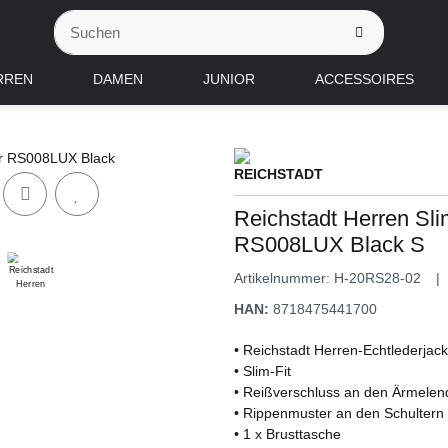
RREN
DAMEN
JUNIOR
ACCESSOIRES
Reichstadt Herren Sli
RS008LUX Black S
Artikelnummer:
H-20RS28-02
HAN:
8718475441700
• Reichstadt Herren-Echtlederjac
• Slim-Fit
• Reißverschluss an den Ärmele
• Rippenmuster an den Schultern
• 1 x Brusttasche