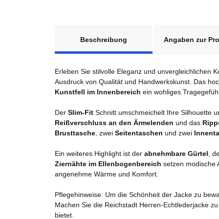
weitere Registerkarten anzeigen
Beschreibung
Angaben zur Pro
Erleben Sie stilvolle Eleganz und unvergleichlichen 
Ausdruck von Qualität und Handwerkskunst. Das ho
Kunstfell im Innenbereich
ein wohliges Tragegefühl
Der
Slim-Fit
Schnitt umschmeichelt Ihre Silhouette un
Reißverschluss an den Ärmelenden
und das
Ripp
Brusttasche
, zwei
Seitentaschen
und zwei
Innent
Ein weiteres Highlight ist der
abnehmbare Gürtel
, d
Ziernähte im Ellenbogenbereich
setzen modische A
angenehme Wärme und Komfort.
Pflegehinweise: Um die Schönheit der Jacke zu bewah
Machen Sie die Reichstadt Herren-Echtlederjacke zu
bietet.