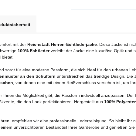
duktsicherheit
Komfort mit der
Reichstadt Herren-Echtlederjacke
. Diese Jacke ist ni
chwertige
100% Echtleder
verleiht der Jacke eine luxuriöse Optik und 
 bietet.
d sorgt für eine moderne Passform, die sich ideal für den urbanen Lebe
enmuster an den Schultern
unterstreichen das trendige Design. Die 
aschen
, von denen eine mit einem Reißverschluss versehen ist, um I
er Ihnen die Möglichkeit gibt, die Passform individuell anzupassen. Der
kzente, die den Look perfektionieren. Hergestellt aus
100% Polyester
ren, empfehlen wir eine professionelle Lederreinigung. So bleibt Ihr 
 einem unverzichtbaren Bestandteil Ihrer Garderobe und genießen Sie 