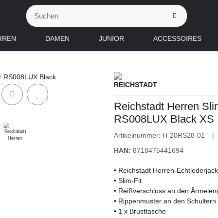
RREN
DAMEN
JUNIOR
ACCESSOIRES
Reichstadt Herren Sli
RS008LUX Black XS
Artikelnummer:
H-20RS28-01
HAN:
8718475441694
• Reichstadt Herren-Echtlederjac
• Slim-Fit
• Reißverschluss an den Ärmele
• Rippenmuster an den Schultern
• 1 x Brusttasche