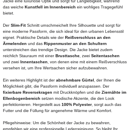
Jacke eine luxuriöse Optik und sorgt für Langlebigkeit, während
das weiche
Kunstfell im Innenbereich
ein wohliges Tragegefühl
bietet.
Der
Slim-Fit
Schnitt umschmeichelt Ihre Silhouette und sorgt für
eine moderne Passform, die sich ideal für den urbanen Lebensstil
eignet. Praktische Details wie der
Reißverschluss an den
Ärmelenden
und das
Rippenmuster an den Schultern
unterstreichen das trendige Design. Die Jacke bietet zudem
reichlich Stauraum mit einer
Brusttasche
, zwei
Seitentaschen
und zwei
Innentaschen
, von denen eine mit einem Reißverschluss
versehen ist, um Ihre Wertsachen sicher aufzubewahren.
Ein weiteres Highlight ist der
abnehmbare Gürtel
, der Ihnen die
Möglichkeit gibt, die Passform individuell anzupassen. Der
fixierbare Reversekragen
mit Druckknöpfen und die
Ziernähte im
Ellenbogenbereich
setzen modische Akzente, die den Look
perfektionieren. Hergestellt aus
100% Polyester
, sorgt auch das
Futter und die Füllung für angenehme Wärme und Komfort.
Pflegehinweise: Um die Schönheit der Jacke zu bewahren,
empfehlen wir eine professionelle Lederreinigung. So bleibt Ihr