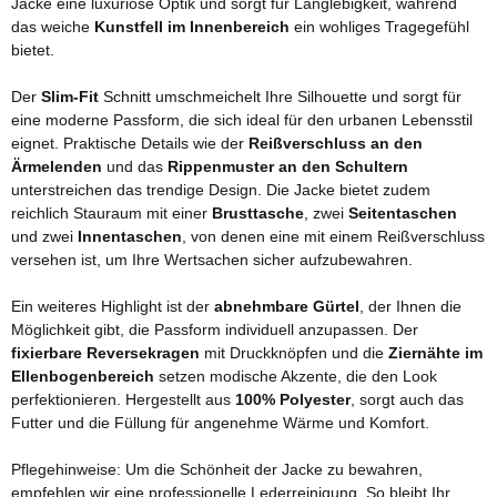
Jacke eine luxuriöse Optik und sorgt für Langlebigkeit, während
das weiche
Kunstfell im Innenbereich
ein wohliges Tragegefühl
bietet.
Der
Slim-Fit
Schnitt umschmeichelt Ihre Silhouette und sorgt für
eine moderne Passform, die sich ideal für den urbanen Lebensstil
eignet. Praktische Details wie der
Reißverschluss an den
Ärmelenden
und das
Rippenmuster an den Schultern
unterstreichen das trendige Design. Die Jacke bietet zudem
reichlich Stauraum mit einer
Brusttasche
, zwei
Seitentaschen
und zwei
Innentaschen
, von denen eine mit einem Reißverschluss
versehen ist, um Ihre Wertsachen sicher aufzubewahren.
Ein weiteres Highlight ist der
abnehmbare Gürtel
, der Ihnen die
Möglichkeit gibt, die Passform individuell anzupassen. Der
fixierbare Reversekragen
mit Druckknöpfen und die
Ziernähte im
Ellenbogenbereich
setzen modische Akzente, die den Look
perfektionieren. Hergestellt aus
100% Polyester
, sorgt auch das
Futter und die Füllung für angenehme Wärme und Komfort.
Pflegehinweise: Um die Schönheit der Jacke zu bewahren,
empfehlen wir eine professionelle Lederreinigung. So bleibt Ihr