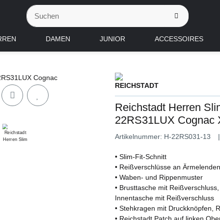
RREN
DAMEN
JUNIOR
ACCESSOIRES
Reichstadt Herren Sli
22RS31LUX Cognac 
Artikelnummer:
H-22RS031-13
• Slim-Fit-Schnitt
• Reißverschlüsse an Ärmelenden
• Waben- und Rippenmuster
• Brusttasche mit Reißverschluss
Innentasche mit Reißverschluss
• Stehkragen mit Druckknöpfen, 
• Reichstadt Patch auf linken Ob