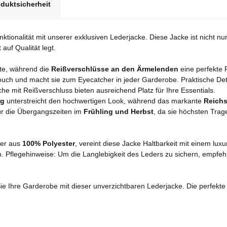
duktsicherheit
ktionalität mit unserer exklusiven Lederjacke. Diese Jacke ist nicht n
uf Qualität legt.
tte, während die
Reißverschlüsse an den Ärmelenden
eine perfekte 
uch und macht sie zum Eyecatcher in jeder Garderobe. Praktische Det
e mit Reißverschluss bieten ausreichend Platz für Ihre Essentials.
ng
unterstreicht den hochwertigen Look, während das markante
Reichs
für die Übergangszeiten im
Frühling und Herbst
, da sie höchsten Trag
ter aus
100% Polyester
, vereint diese Jacke Haltbarkeit mit einem luxu
n. Pflegehinweise: Um die Langlebigkeit des Leders zu sichern, empfehl
 Ihre Garderobe mit dieser unverzichtbaren Lederjacke. Die perfekte K