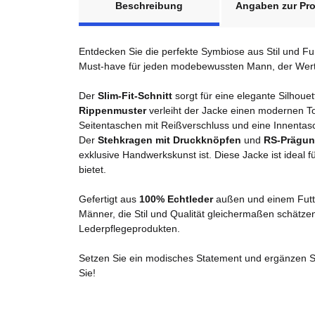
Beschreibung
Angaben zur Pro
Entdecken Sie die perfekte Symbiose aus Stil und Fun
Must-have für jeden modebewussten Mann, der Wert a
Der
Slim-Fit-Schnitt
sorgt für eine elegante Silhoue
Rippenmuster
verleiht der Jacke einen modernen To
Seitentaschen mit Reißverschluss und eine Innentasch
Der
Stehkragen mit Druckknöpfen
und
RS-Prägu
exklusive Handwerkskunst ist. Diese Jacke ist ideal 
bietet.
Gefertigt aus
100% Echtleder
außen und einem Fut
Männer, die Stil und Qualität gleichermaßen schätze
Lederpflegeprodukten.
Setzen Sie ein modisches Statement und ergänzen Sie
Sie!