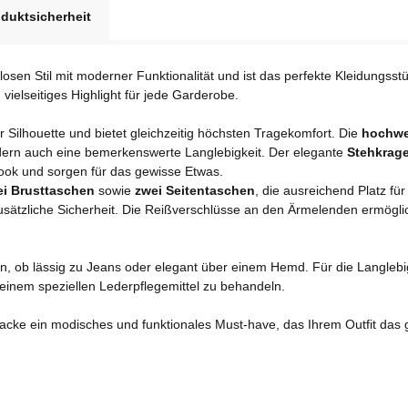
duktsicherheit
tlosen Stil mit moderner Funktionalität und ist das perfekte Kleidungss
vielseitiges Highlight für jede Garderobe.
r Silhouette und bietet gleichzeitig höchsten Tragekomfort. Die
hochwe
ndern auch eine bemerkenswerte Langlebigkeit. Der elegante
Stehkrag
ok und sorgen für das gewisse Etwas.
ei Brusttaschen
sowie
zwei Seitentaschen
, die ausreichend Platz fü
zusätzliche Sicherheit. Die Reißverschlüsse an den Ärmelenden ermögl
ren, ob lässig zu Jeans oder elegant über einem Hemd. Für die Langlebig
einem speziellen Lederpflegemittel zu behandeln.
cke ein modisches und funktionales Must-have, das Ihrem Outfit das ge