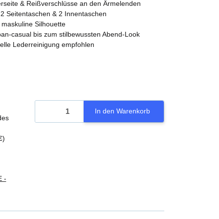
derseite & Reißverschlüsse an den Ärmelenden
, 2 Seitentaschen & 2 Innentaschen
, maskuline Silhouette
urban-casual bis zum stilbewussten Abend-Look
nelle Lederreinigung empfohlen
In den Warenkorb
des
€
)
 -