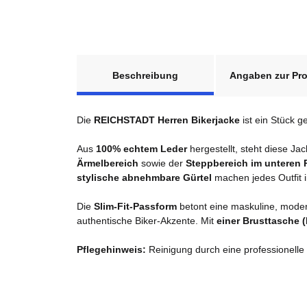
weitere Registerkarten anzeigen
Beschreibung
Angaben zur Pro
Die
REICHSTADT Herren Bikerjacke
ist ein Stück g
Aus
100% echtem Leder
hergestellt, steht diese Ja
Ärmelbereich
sowie der
Steppbereich im unteren
stylische abnehmbare Gürtel
machen jedes Outfit in
Die
Slim-Fit-Passform
betont eine maskuline, moder
authentische Biker-Akzente. Mit
einer Brusttasche 
Pflegehinweis:
Reinigung durch eine professionelle