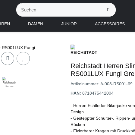
RREN
DAMEN
JUNIOR
ACCESSOIRES
Reichstadt Herren Slim
RS001LUX Fungi Gre
Artikelnummer:
A-003-RS001-69
HAN:
8718475442004
- Herren Echtleder-Bikerjacke vo
Design
- Gesteppter Schulter-, Rippen- 
Rücken
- Fixierbarer Kragen mit Druckkn