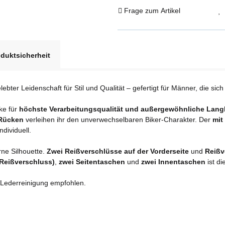
Frage zum Artikel
duktsicherheit
elebter Leidenschaft für Stil und Qualität – gefertigt für Männer, die si
cke für
höchste Verarbeitungsqualität und außergewöhnliche Langl
 Rücken
verleihen ihr den unverwechselbaren Biker-Charakter. Der
mit
dividuell.
ne Silhouette.
Zwei Reißverschlüsse auf der Vorderseite
und
Reißv
(Reißverschluss)
,
zwei Seitentaschen
und
zwei Innentaschen
ist di
 Lederreinigung empfohlen.