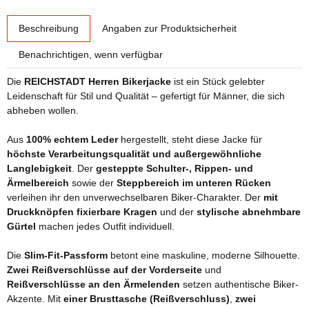
weitere Registerkarten anzeigen
Beschreibung
Angaben zur Produktsicherheit
Benachrichtigen, wenn verfügbar
Die
REICHSTADT Herren Bikerjacke
ist ein Stück gelebter
Leidenschaft für Stil und Qualität – gefertigt für Männer, die sich
abheben wollen.
Aus
100% echtem Leder
hergestellt, steht diese Jacke für
höchste Verarbeitungsqualität und außergewöhnliche
Langlebigkeit
. Der
gesteppte Schulter-, Rippen- und
Ärmelbereich
sowie der
Steppbereich im unteren Rücken
verleihen ihr den unverwechselbaren Biker-Charakter. Der
mit
Druckknöpfen fixierbare Kragen
und der
stylische abnehmbare
Gürtel
machen jedes Outfit individuell.
Die
Slim-Fit-Passform
betont eine maskuline, moderne Silhouette.
Zwei Reißverschlüsse auf der Vorderseite
und
Reißverschlüsse an den Ärmelenden
setzen authentische Biker-
Akzente. Mit
einer Brusttasche (Reißverschluss)
,
zwei