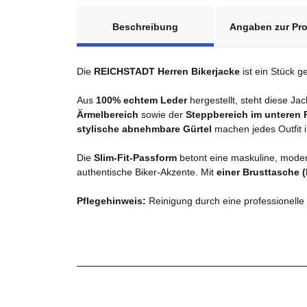
weitere Registerkarten anzeigen
Beschreibung
Angaben zur Pro
Die
REICHSTADT Herren Bikerjacke
ist ein Stück g
Aus
100% echtem Leder
hergestellt, steht diese Ja
Ärmelbereich
sowie der
Steppbereich im unteren
stylische abnehmbare Gürtel
machen jedes Outfit in
Die
Slim-Fit-Passform
betont eine maskuline, moder
authentische Biker-Akzente. Mit
einer Brusttasche 
Pflegehinweis:
Reinigung durch eine professionelle