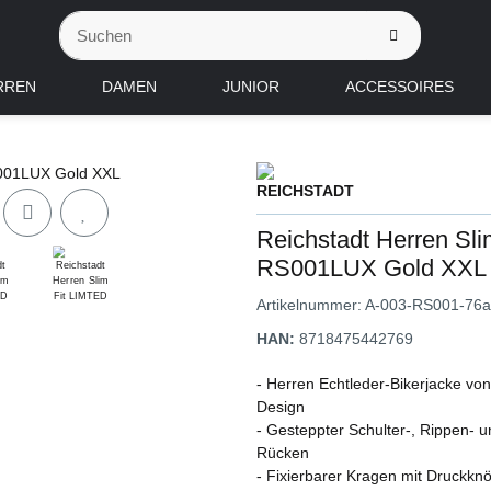
RREN
DAMEN
JUNIOR
ACCESSOIRES
Reichstadt Herren Sl
RS001LUX Gold XXL
Artikelnummer:
A-003-RS001-76a
HAN:
8718475442769
- Herren Echtleder-Bikerjacke vo
Design
- Gesteppter Schulter-, Rippen- 
Rücken
- Fixierbarer Kragen mit Druckkn