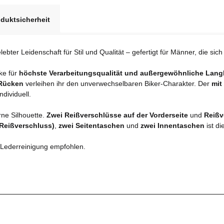
duktsicherheit
elebter Leidenschaft für Stil und Qualität – gefertigt für Männer, die si
cke für
höchste Verarbeitungsqualität und außergewöhnliche Langl
 Rücken
verleihen ihr den unverwechselbaren Biker-Charakter. Der
mit
dividuell.
ne Silhouette.
Zwei Reißverschlüsse auf der Vorderseite
und
Reißv
(Reißverschluss)
,
zwei Seitentaschen
und
zwei Innentaschen
ist di
 Lederreinigung empfohlen.