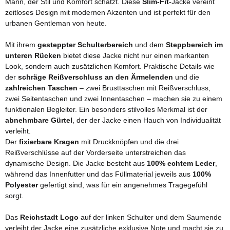
Mann, der Stil und Komfort schätzt. Diese
Slim-Fit
-Jacke vereint
zeitloses Design mit modernen Akzenten und ist perfekt für den
urbanen Gentleman von heute.
Mit ihrem
gesteppter Schulterbereich
und dem
Steppbereich im
unteren Rücken
bietet diese Jacke nicht nur einen markanten
Look, sondern auch zusätzlichen Komfort. Praktische Details wie
der
schräge Reißverschluss an den Ärmelenden
und die
zahlreichen Taschen
– zwei Brusttaschen mit Reißverschluss,
zwei Seitentaschen und zwei Innentaschen – machen sie zu einem
funktionalen Begleiter. Ein besonders stilvolles Merkmal ist der
abnehmbare Gürtel
, der der Jacke einen Hauch von Individualität
verleiht.
Der
fixierbare Kragen
mit Druckknöpfen und die drei
Reißverschlüsse auf der Vorderseite unterstreichen das
dynamische Design. Die Jacke besteht aus
100% echtem Leder
,
während das Innenfutter und das Füllmaterial jeweils aus
100%
Polyester
gefertigt sind, was für ein angenehmes Tragegefühl
sorgt.
Das
Reichstadt Logo
auf der linken Schulter und dem Saumende
verleiht der Jacke eine zusätzliche exklusive Note und macht sie zu