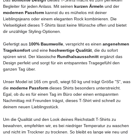
Das
schlichte Design
dieses T-Shirts macht es zum perfekten
Begleiter für jeden Anlass. Mit seinen
kurzen Ärmeln
und der
modernen Passform
kannst du es mühelos mit deiner
Lieblingsjeans oder einem eleganten Rock kombinieren. Die
Vielseitigkeit dieses T-Shirts lässt keine Wünsche offen und bietet
dir unzählige Styling-Optionen.
Gefertigt aus
100% Baumwolle
, verspricht es einen
angenehmen
Tragekomfort
und eine
hochwertige Qualität
, die du sofort
spüren wirst. Der klassische
Rundhalsausschnitt
ergänzt das
Design perfekt und sorgt für ein entspanntes Tragegefühl den
ganzen Tag über.
Unser Model ist 165 cm groß, wiegt 50 kg und trägt Größe "S", was
die
moderne Passform
dieses Shirts besonders unterstreicht.
Egal, ob du es für einen Tag im Büro oder einen entspannten
Nachmittag mit Freunden trägst, dieses T-Shirt wird schnell zu
deinem neuen Lieblingsstück.
Um die Qualität und den Look deines Reichstadt T-Shirts zu
bewahren, empfehlen wir, es bei niedriger Temperatur zu waschen
und nicht im Trockner zu trocknen. So bleibt es lange wie neu und