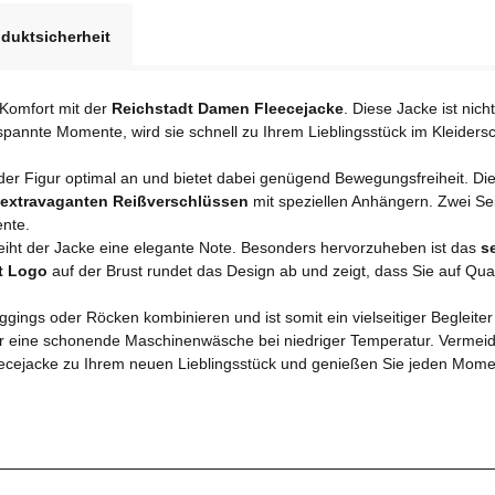
duktsicherheit
 Komfort mit der
Reichstadt Damen Fleecejacke
. Diese Jacke ist nic
spannte Momente, wird sie schnell zu Ihrem Lieblingsstück im Kleiders
eder Figur optimal an und bietet dabei genügend Bewegungsfreiheit. Di
extravaganten Reißverschlüssen
mit speziellen Anhängern. Zwei Sei
ente.
eiht der Jacke eine elegante Note. Besonders hervorzuheben ist das
s
t Logo
auf der Brust rundet das Design ab und zeigt, dass Sie auf Qual
gings oder Röcken kombinieren und ist somit ein vielseitiger Begleiter
ir eine schonende Maschinenwäsche bei niedriger Temperatur. Vermeid
cejacke zu Ihrem neuen Lieblingsstück und genießen Sie jeden Moment