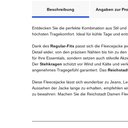
weitere Registerkarten anzeigen
Beschreibung
Angaben zur Pro
Entdecken Sie die perfekte Kombination aus Stil und
höchsten Tragekomfort. Ideal für kühle Tage und ent
Dank des
Regular-Fits
passt sich die Fleecejacke j
Detail wider, von den präzisen Nähten bis hin zu den
für Ihre Essentials, sondern setzen auch stilvolle Akz
Der
Stehkragen
schützt vor Wind und Kälte und verl
angenehmes Tragegefühl garantiert. Das
Reichstad
Diese Fleecejacke lässt sich wunderbar zu Jeans, Leg
Aussehen der Jacke lange zu erhalten, empfehlen w
zu bewahren. Machen Sie die Reichstadt Damen Flee