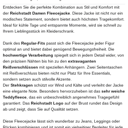
Entdecken Sie die perfekte Kombination aus Stil und Komfort mit
der
Reichstadt Damen Fleecejacke
. Diese Jacke ist nicht nur ein
modisches Statement, sondern bietet auch höchsten Tragekomfort.
Ideal für kühle Tage und entspannte Momente, wird sie schnell zu
Ihrem Lieblingsstück im Kleiderschrank.
Dank des
Regular-Fits
passt sich die Fleecejacke jeder Figur
optimal an und bietet dabei genügend Bewegungsfreiheit. Die
hochwertige Verarbeitung
spiegelt sich in jedem Detail wider, von
den präzisen Nähten bis hin zu den
extravaganten
Reißverschlüssen
mit speziellen Anhängern. Zwei Seitentaschen
mit Reißverschluss bieten nicht nur Platz für Ihre Essentials,
sondern setzen auch stilvolle Akzente.
Der
Stehkragen
schützt vor Wind und Kälte und verleiht der Jacke
eine elegante Note. Besonders hervorzuheben ist das
sehr weiche
Teddyfleece
, das ein unbeschreiblich angenehmes Tragegefühl
garantiert. Das
Reichstadt Logo
auf der Brust rundet das Design
ab und zeigt, dass Sie auf Qualität setzen.
Diese Fleecejacke lässt sich wunderbar zu Jeans, Leggings oder
Röcken kombinieren und ist somit ein vielseitiger Begleiter für jede