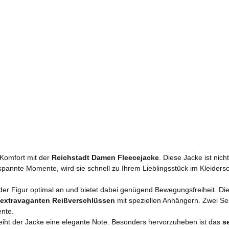
 Komfort mit der
Reichstadt Damen Fleecejacke
. Diese Jacke ist nic
spannte Momente, wird sie schnell zu Ihrem Lieblingsstück im Kleiders
eder Figur optimal an und bietet dabei genügend Bewegungsfreiheit. Di
extravaganten Reißverschlüssen
mit speziellen Anhängern. Zwei Sei
ente.
eiht der Jacke eine elegante Note. Besonders hervorzuheben ist das
s