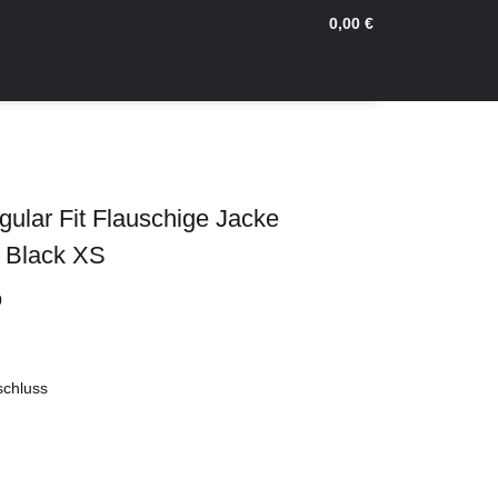
0,00 €
ular Fit Flauschige Jacke
 Black XS
0
schluss