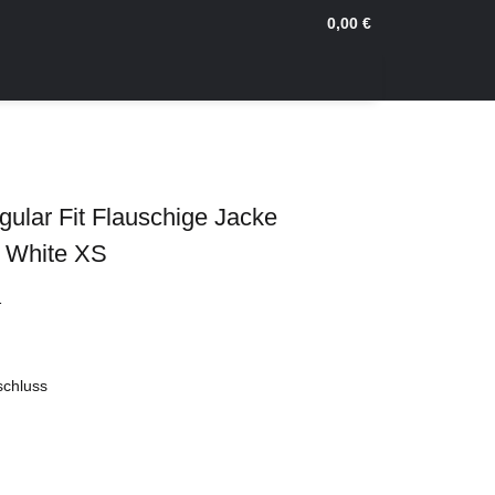
0,00 €
ular Fit Flauschige Jacke
 White XS
1
schluss