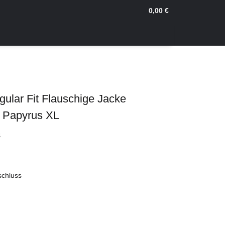
0,00 €
ular Fit Flauschige Jacke
 Papyrus XL
4
schluss