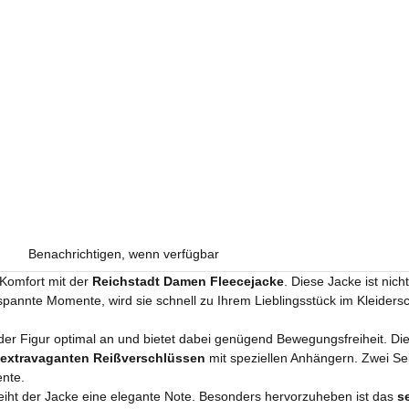
Benachrichtigen, wenn verfügbar
 Komfort mit der
Reichstadt Damen Fleecejacke
. Diese Jacke ist nic
spannte Momente, wird sie schnell zu Ihrem Lieblingsstück im Kleiders
eder Figur optimal an und bietet dabei genügend Bewegungsfreiheit. Di
extravaganten Reißverschlüssen
mit speziellen Anhängern. Zwei Sei
ente.
eiht der Jacke eine elegante Note. Besonders hervorzuheben ist das
s