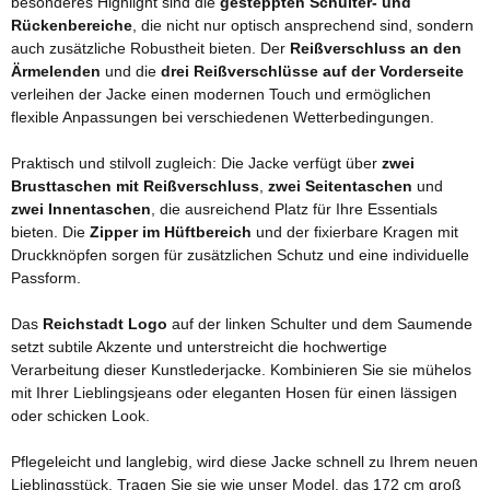
besonderes Highlight sind die
gesteppten Schulter- und
Rückenbereiche
, die nicht nur optisch ansprechend sind, sondern
auch zusätzliche Robustheit bieten. Der
Reißverschluss an den
Ärmelenden
und die
drei Reißverschlüsse auf der Vorderseite
verleihen der Jacke einen modernen Touch und ermöglichen
flexible Anpassungen bei verschiedenen Wetterbedingungen.
Praktisch und stilvoll zugleich: Die Jacke verfügt über
zwei
Brusttaschen mit Reißverschluss
,
zwei Seitentaschen
und
zwei Innentaschen
, die ausreichend Platz für Ihre Essentials
bieten. Die
Zipper im Hüftbereich
und der fixierbare Kragen mit
Druckknöpfen sorgen für zusätzlichen Schutz und eine individuelle
Passform.
Das
Reichstadt Logo
auf der linken Schulter und dem Saumende
setzt subtile Akzente und unterstreicht die hochwertige
Verarbeitung dieser Kunstlederjacke. Kombinieren Sie sie mühelos
mit Ihrer Lieblingsjeans oder eleganten Hosen für einen lässigen
oder schicken Look.
Pflegeleicht und langlebig, wird diese Jacke schnell zu Ihrem neuen
Lieblingsstück. Tragen Sie sie wie unser Model, das 172 cm groß