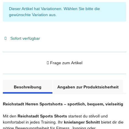
x
Dieser Artikel hat Variationen. Wählen Sie bitte die
gewünschte Variation aus.
Sofort verfügbar
Frage zum Artikel
weitere Registerkarten anzeigen
Beschreibung
Angaben zur Produktsicherheit
Reichstadt Herren Sportshorts – sportlich, bequem, vielseitig
Mit den
Reichstadt Sports Shorts
startest du stilvoll und
komfortabel in jedes Training. Ihr
knielanger Schnitt
bietet dir die
nötige Bewegungsfreiheit für Fitness, Jogging oder