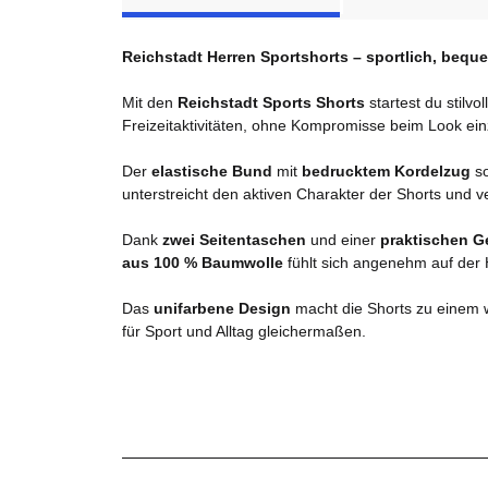
Reichstadt Herren Sportshorts – sportlich, bequem
Mit den
Reichstadt Sports Shorts
startest du stilvo
Freizeitaktivitäten, ohne Kompromisse beim Look ei
Der
elastische Bund
mit
bedrucktem Kordelzug
so
unterstreicht den aktiven Charakter der Shorts und v
Dank
zwei Seitentaschen
und einer
praktischen G
aus 100 % Baumwolle
fühlt sich angenehm auf der H
Das
unifarbene Design
macht die Shorts zu einem w
für Sport und Alltag gleichermaßen.