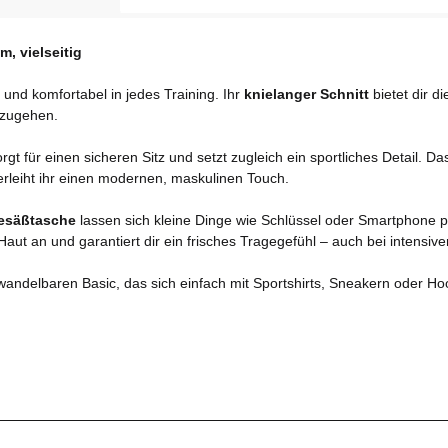
, vielseitig
ll und komfortabel in jedes Training. Ihr
knielanger Schnitt
bietet dir d
nzugehen.
rgt für einen sicheren Sitz und setzt zugleich ein sportliches Detail. D
erleiht ihr einen modernen, maskulinen Touch.
esäßtasche
lassen sich kleine Dinge wie Schlüssel oder Smartphone 
aut an und garantiert dir ein frisches Tragegefühl – auch bei intensi
andelbaren Basic, das sich einfach mit Sportshirts, Sneakern oder Hood