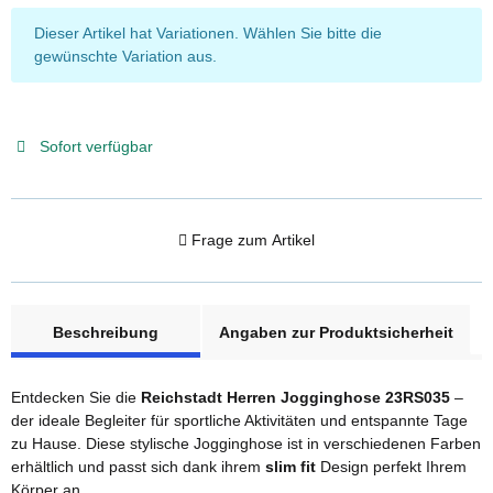
x
Dieser Artikel hat Variationen. Wählen Sie bitte die
gewünschte Variation aus.
Sofort verfügbar
Frage zum Artikel
weitere Registerkarten anzeigen
Beschreibung
Angaben zur Produktsicherheit
Entdecken Sie die
Reichstadt Herren Jogginghose 23RS035
–
der ideale Begleiter für sportliche Aktivitäten und entspannte Tage
zu Hause. Diese stylische Jogginghose ist in verschiedenen Farben
erhältlich und passt sich dank ihrem
slim fit
Design perfekt Ihrem
Körper an.