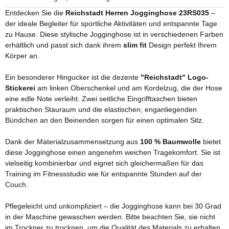
Entdecken Sie die
Reichstadt Herren Jogginghose 23RS035
–
der ideale Begleiter für sportliche Aktivitäten und entspannte Tage
zu Hause. Diese stylische Jogginghose ist in verschiedenen Farben
erhältlich und passt sich dank ihrem
slim fit
Design perfekt Ihrem
Körper an.
Ein besonderer Hingucker ist die dezente
"Reichstadt" Logo-
Stickerei
am linken Oberschenkel und am Kordelzug, die der Hose
eine edle Note verleiht. Zwei seitliche Eingrifftaschen bieten
praktischen Stauraum und die elastischen, enganliegenden
Bündchen an den Beinenden sorgen für einen optimalen Sitz.
Dank der Materialzusammensetzung aus
100 % Baumwolle
bietet
diese Jogginghose einen angenehm weichen Tragekomfort. Sie ist
vielseitig kombinierbar und eignet sich gleichermaßen für das
Training im Fitnessstudio wie für entspannte Stunden auf der
Couch.
Pflegeleicht und unkompliziert – die Jogginghose kann bei 30 Grad
in der Maschine gewaschen werden. Bitte beachten Sie, sie nicht
im Trockner zu trocknen, um die Qualität des Materials zu erhalten.