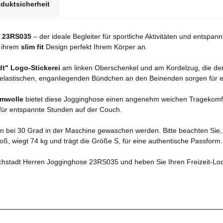
duktsicherheit
e 23RS035
– der ideale Begleiter für sportliche Aktivitäten und entspan
k ihrem
slim fit
Design perfekt Ihrem Körper an.
dt" Logo-Stickerei
am linken Oberschenkel und am Kordelzug, die der H
 elastischen, enganliegenden Bündchen an den Beinenden sorgen für ei
mwolle
bietet diese Jogginghose einen angenehm weichen Tragekomfort.
 für entspannte Stunden auf der Couch.
nn bei 30 Grad in der Maschine gewaschen werden. Bitte beachten Sie, s
oß, wiegt 74 kg und trägt die Größe S, für eine authentische Passform.
ichstadt Herren Jogginghose 23RS035 und heben Sie Ihren Freizeit-Loo