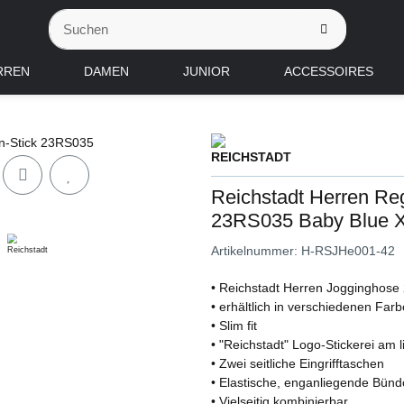
RREN
DAMEN
JUNIOR
ACCESSOIRES
Reichstadt Herren Reg
23RS035 Baby Blue 
Artikelnummer:
H-RSJHe001-42
• Reichstadt Herren Jogginghos
• erhältlich in verschiedenen Far
• Slim fit
• "Reichstadt" Logo-Stickerei am
• Zwei seitliche Eingrifftaschen
• Elastische, enganliegende Bünd
• Vielseitig kombinierbar