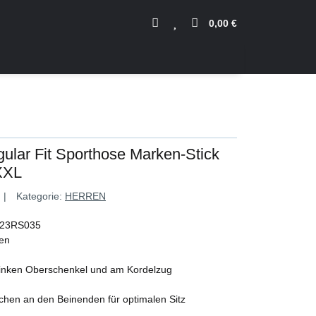
0,00 €
ular Fit Sporthose Marken-Stick
XXL
Kategorie:
HERREN
e 23RS035
ben
 linken Oberschenkel und am Kordelzug
chen an den Beinenden für optimalen Sitz