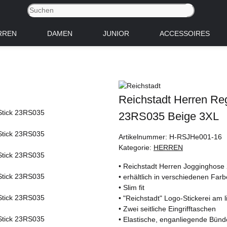
RREN
DAMEN
JUNIOR
ACCESSOIRES
Reichstadt Herren Reg
23RS035 Beige 3XL
Artikelnummer:
H-RSJHe001-16
Kategorie:
HERREN
• Reichstadt Herren Jogginghos
• erhältlich in verschiedenen Far
• Slim fit
• "Reichstadt" Logo-Stickerei am
• Zwei seitliche Eingrifftaschen
• Elastische, enganliegende Bünd