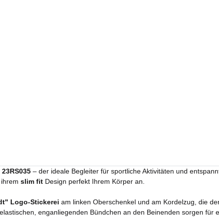
e 23RS035
– der ideale Begleiter für sportliche Aktivitäten und entspan
k ihrem
slim fit
Design perfekt Ihrem Körper an.
dt" Logo-Stickerei
am linken Oberschenkel und am Kordelzug, die der H
 elastischen, enganliegenden Bündchen an den Beinenden sorgen für ei