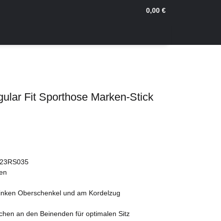
0,00 €
ular Fit Sporthose Marken-Stick
e 23RS035
ben
 linken Oberschenkel und am Kordelzug
chen an den Beinenden für optimalen Sitz