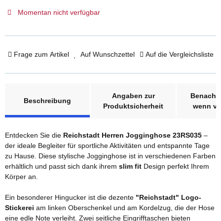
Momentan nicht verfügbar
Frage zum Artikel
Auf Wunschzettel
Auf die Vergleichsliste
weitere Registerkarten anzeigen
Angaben zur
Benachri
Beschreibung
Produktsicherheit
wenn ve
Entdecken Sie die
Reichstadt Herren Jogginghose 23RS035
–
der ideale Begleiter für sportliche Aktivitäten und entspannte Tage
zu Hause. Diese stylische Jogginghose ist in verschiedenen Farben
erhältlich und passt sich dank ihrem
slim fit
Design perfekt Ihrem
Körper an.
Ein besonderer Hingucker ist die dezente
"Reichstadt" Logo-
Stickerei
am linken Oberschenkel und am Kordelzug, die der Hose
eine edle Note verleiht. Zwei seitliche Eingrifftaschen bieten