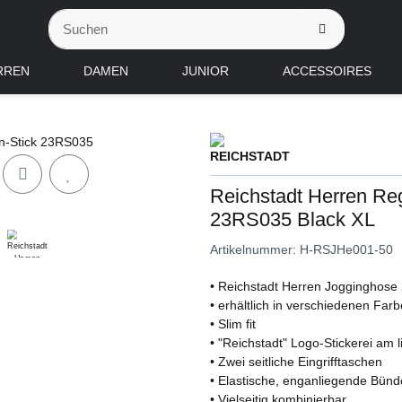
RREN
DAMEN
JUNIOR
ACCESSOIRES
Reichstadt Herren Reg
23RS035 Black XL
Artikelnummer:
H-RSJHe001-50
• Reichstadt Herren Jogginghos
• erhältlich in verschiedenen Far
• Slim fit
• "Reichstadt" Logo-Stickerei am
• Zwei seitliche Eingrifftaschen
• Elastische, enganliegende Bünd
• Vielseitig kombinierbar