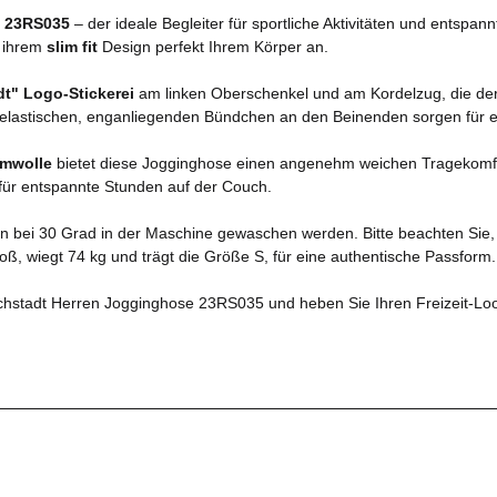
e 23RS035
– der ideale Begleiter für sportliche Aktivitäten und entspan
k ihrem
slim fit
Design perfekt Ihrem Körper an.
dt" Logo-Stickerei
am linken Oberschenkel und am Kordelzug, die der H
 elastischen, enganliegenden Bündchen an den Beinenden sorgen für ei
mwolle
bietet diese Jogginghose einen angenehm weichen Tragekomfort.
 für entspannte Stunden auf der Couch.
nn bei 30 Grad in der Maschine gewaschen werden. Bitte beachten Sie, s
oß, wiegt 74 kg und trägt die Größe S, für eine authentische Passform.
ichstadt Herren Jogginghose 23RS035 und heben Sie Ihren Freizeit-Loo