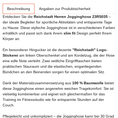
weitere Registerkarten anzeigen
Beschreibung
Angaben zur Produktsicherheit
Entdecken Sie die
Reichstadt Herren Jogginghose 23RS035
–
der ideale Begleiter für sportliche Aktivitäten und entspannte Tage
zu Hause. Diese stylische Jogginghose ist in verschiedenen Farben
erhältlich und passt sich dank ihrem
slim fit
Design perfekt Ihrem
Körper an.
Ein besonderer Hingucker ist die dezente
"Reichstadt" Logo-
Stickerei
am linken Oberschenkel und am Kordelzug, die der Hose
eine edle Note verleiht. Zwei seitliche Eingrifftaschen bieten
praktischen Stauraum und die elastischen, enganliegenden
Bündchen an den Beinenden sorgen für einen optimalen Sitz.
Dank der Materialzusammensetzung aus
100 % Baumwolle
bietet
diese Jogginghose einen angenehm weichen Tragekomfort. Sie ist
vielseitig kombinierbar und eignet sich gleichermaßen für das
Training im Fitnessstudio wie für entspannte Stunden auf der
Couch.
Pflegeleicht und unkompliziert – die Jogginghose kann bei 30 Grad